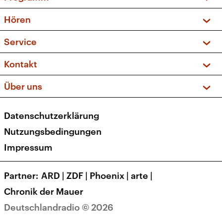
Vorschau und Rückschau
Hören
Sendungen und Podcasts
Livestream
Service
Musikliste
Frequenzen (UKW + DAB+)
FAQ
Kontakt
Kakadu – Das Kinderprogramm
Apps
Archiv
Hörerservice
Über uns
Newsletter
Social Media
Deutschlandradio
RSS
Datenschutzerklärung
Presse
Veranstaltungen
Nutzungsbedingungen
Karriere
Impressum
Transparenz
Korrekturen und Richtigstellungen
Partner
ARD
|
ZDF
|
Phoenix
|
arte
|
Barrierefreiheit
Chronik der Mauer
Deutschlandradio © 2026