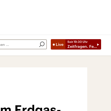
Seit
19:30
Uhr
Live
Zeitfragen. Feature
zum Erdgas-