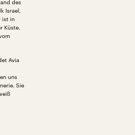
tand des
k Israel,
ist in
r Küste.
 vom
det Avia
uen uns
nerie. Sie
weiß