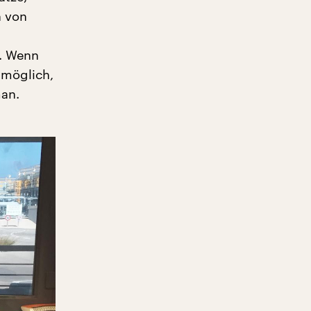
n von
e. Wenn
 möglich,
man.