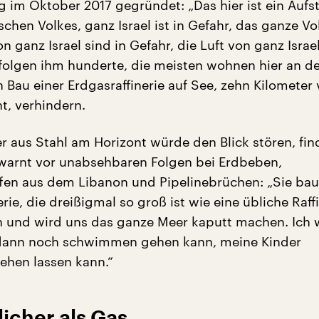
im Oktober 2017 gegründet: „Das hier ist ein Aufs
schen Volkes, ganz Israel ist in Gefahr, das ganze Vol
n ganz Israel sind in Gefahr, die Luft von ganz Israel 
t folgen ihm hunderte, die meisten wohnen hier an de
n Bau einer Erdgasraffinerie auf See, zehn Kilometer
t, verhindern.
 aus Stahl am Horizont würde den Blick stören, fin
 warnt vor unabsehbaren Folgen bei Erdbeben,
fen aus dem Libanon und Pipelinebrüchen: „Sie ba
erie, die dreißigmal so groß ist wie eine übliche Raffi
n und wird uns das ganze Meer kaputt machen. Ich 
h dann noch schwimmen gehen kann, meine Kinder
hen lassen kann.“
icher als Gas