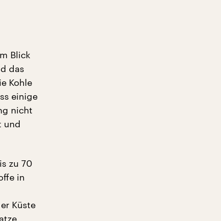
im Blick
nd das
ie Kohle
ss einige
ng nicht
st und
is zu 70
ffe in
der Küste
atze,