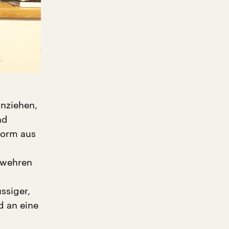
nziehen,
nd
form aus
ewehren
ssiger,
d an eine