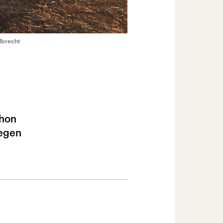
lbrecht
chon
Gegen