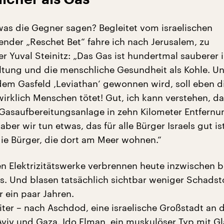
 was die Gegner sagen? Begleitet vom israelischen
ender „Reschet Bet“ fahre ich nach Jerusalem, zu
r Yuval Steinitz: „Das Gas ist hundertmal sauberer 
altung und die menschliche Gesundheit als Kohle. U
dem Gasfeld ‚Leviathan‘ gewonnen wird, soll eben d
wirklich Menschen tötet! Gut, ich kann verstehen, da
 Gasaufbereitungsanlage in zehn Kilometer Entfernu
aber wir tun etwas, das für alle Bürger Israels gut i
 die Bürger, die dort am Meer wohnen.“
en Elektrizitätswerke verbrennen heute inzwischen b
s. Und blasen tatsächlich sichtbar weniger Schadsto
or ein paar Jahren.
iter – nach Aschdod, eine israelische Großstadt an 
Aviv und Gaza. Ido Elman, ein muskulöser Typ mit Gl