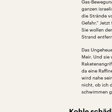
Gas-Bewegung 
ganzen israeli
die Strände vo
Gefahr.“ Jetz
Sie wollen de
Strand entfern
Das Ungeheuer
Meir. Und sie
Raketenangrif
da eine Raffin
wird nahe sei
nicht, ob ic
schwimmen ge
Kohle schädl