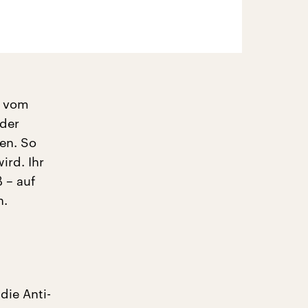
t vom
 der
en. So
ird. Ihr
 – auf
n.
die Anti-