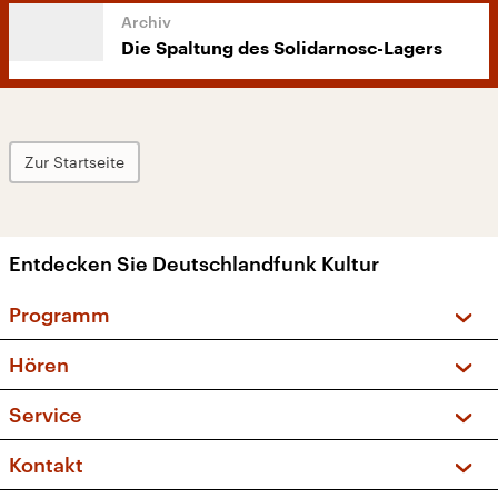
Die Spaltung des Solidarnosc-Lagers
Zur Startseite
Entdecken Sie Deutschlandfunk Kultur
Programm
Vorschau und Rückschau
Hören
Sendungen und Podcasts
Livestream
Service
Musikliste
Frequenzen (UKW + DAB+)
FAQ
Kontakt
Kakadu – Das Kinderprogramm
Apps