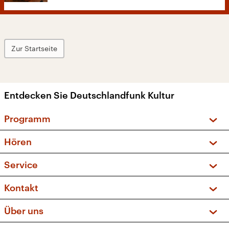
Zur Startseite
Entdecken Sie Deutschlandfunk Kultur
Programm
Vorschau und Rückschau
Hören
Sendungen und Podcasts
Livestream
Service
Musikliste
Frequenzen (UKW + DAB+)
FAQ
Kontakt
Kakadu – Das Kinderprogramm
Apps
Archiv
Hörerservice
Über uns
Newsletter
Social Media