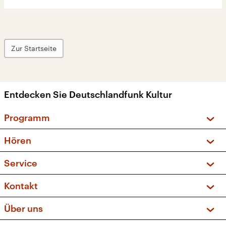
Zur Startseite
Entdecken Sie Deutschlandfunk Kultur
Programm
Vorschau und Rückschau
Hören
Sendungen und Podcasts
Livestream
Service
Musikliste
Frequenzen (UKW + DAB+)
FAQ
Kontakt
Kakadu – Das Kinderprogramm
Apps
Archiv
Hörerservice
Über uns
Newsletter
Social Media