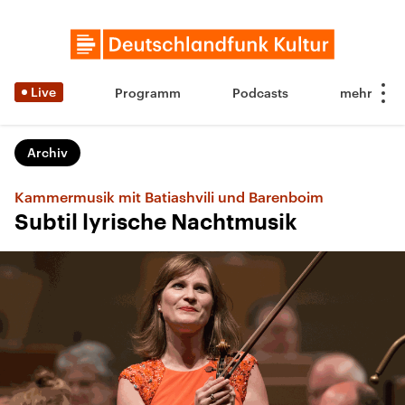
Live
Programm
Podcasts
Archiv
Kammermusik mit Batiashvili und Barenboim
Subtil lyrische Nachtmusik