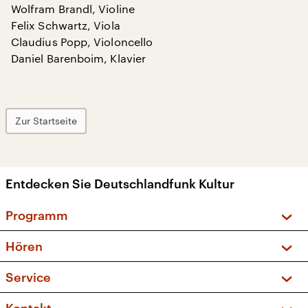
Wolfram Brandl, Violine
Felix Schwartz, Viola
Claudius Popp, Violoncello
Daniel Barenboim, Klavier
Zur Startseite
Entdecken Sie Deutschlandfunk Kultur
Programm
Vorschau und Rückschau
Hören
Sendungen und Podcasts
Livestream
Service
Musikliste
Frequenzen (UKW + DAB+)
FAQ
Kakadu – Das Kinderprogramm