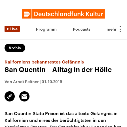
Live
Programm
Podcasts
Archiv
Kaliforniens bekanntestes Gefängnis
San Quentin – Alltag in der Hölle
Von Arndt Peltner
|
01.10.2015
Email
Link
kopieren/teilen
San Quentin State Prison ist das älteste Gefängnis in
Kalifornien und eines der berüchtigtsten in den
Vereinigten Staaten. Der Ort zahlreicher Legenden hat