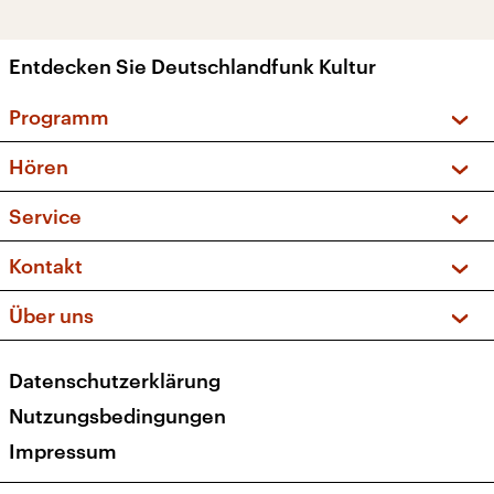
Entdecken Sie Deutschlandfunk Kultur
Programm
Vorschau und Rückschau
Hören
Sendungen und Podcasts
Livestream
Service
Musikliste
Frequenzen (UKW + DAB+)
FAQ
Kontakt
Kakadu – Das Kinderprogramm
Apps
Archiv
Hörerservice
Über uns
Newsletter
Social Media
Deutschlandradio
RSS
Datenschutzerklärung
Presse
Veranstaltungen
Nutzungsbedingungen
Karriere
Impressum
Transparenz