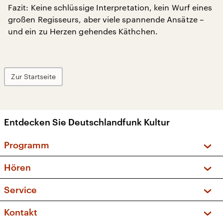
Fazit: Keine schlüssige Interpretation, kein Wurf eines
großen Regisseurs, aber viele spannende Ansätze –
und ein zu Herzen gehendes Käthchen.
Zur Startseite
Entdecken Sie Deutschlandfunk Kultur
Programm
Vorschau und Rückschau
Hören
Sendungen und Podcasts
Livestream
Service
Musikliste
Frequenzen (UKW + DAB+)
FAQ
Kontakt
Kakadu – Das Kinderprogramm