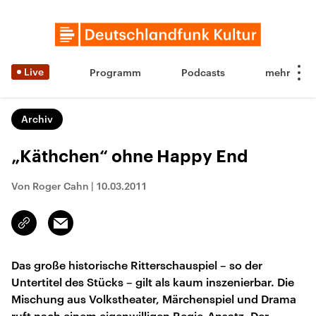
Live
Programm
Podcasts
Archiv
„Käthchen“ ohne Happy End
Von Roger Cahn
|
10.03.2011
Email
Link
kopieren/teilen
Das große historische Ritterschauspiel – so der
Untertitel des Stücks – gilt als kaum inszenierbar. Die
Mischung aus Volkstheater, Märchenspiel und Drama
ruft nach einem eigenwilligen Regie-Ansatz. Der