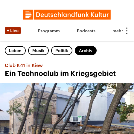
Live
Programm
Podcasts
Leben
Musik
Politik
Archiv
Club K41 in Kiew
Ein Technoclub im Kriegsgebiet