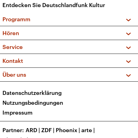
Entdecken Sie Deutschlandfunk Kultur
Programm
Vorschau und Rückschau
Hören
Sendungen und Podcasts
Livestream
Service
Musikliste
Frequenzen (UKW + DAB+)
FAQ
Kontakt
Kakadu – Das Kinderprogramm
Apps
Archiv
Hörerservice
Über uns
Newsletter
Social Media
Deutschlandradio
RSS
Datenschutzerklärung
Presse
Veranstaltungen
Nutzungsbedingungen
Karriere
Impressum
Transparenz
Korrekturen und Richtigstellungen
Partner
ARD
|
ZDF
|
Phoenix
|
arte
|
Barrierefreiheit