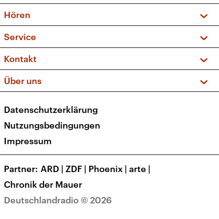
Vorschau und Rückschau
Hören
Sendungen und Podcasts
Livestream
Service
Musikliste
Frequenzen (UKW + DAB+)
FAQ
Kontakt
Kakadu – Das Kinderprogramm
Apps
Archiv
Hörerservice
Über uns
Newsletter
Social Media
Deutschlandradio
RSS
Datenschutzerklärung
Presse
Veranstaltungen
Nutzungsbedingungen
Karriere
Impressum
Transparenz
Korrekturen und Richtigstellungen
Partner
ARD
|
ZDF
|
Phoenix
|
arte
|
Barrierefreiheit
Chronik der Mauer
Deutschlandradio © 2026