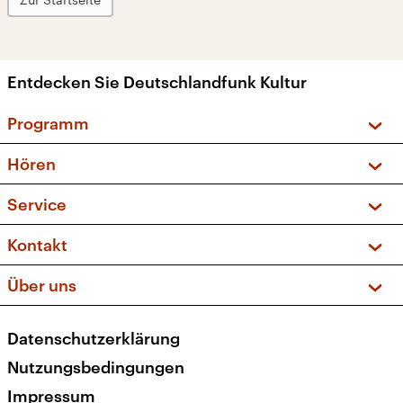
Entdecken Sie Deutschlandfunk Kultur
Programm
Vorschau und Rückschau
Hören
Sendungen und Podcasts
Livestream
Service
Musikliste
Frequenzen (UKW + DAB+)
FAQ
Kontakt
Kakadu – Das Kinderprogramm
Apps
Archiv
Hörerservice
Über uns
Newsletter
Social Media
Deutschlandradio
RSS
Datenschutzerklärung
Presse
Veranstaltungen
Nutzungsbedingungen
Karriere
Impressum