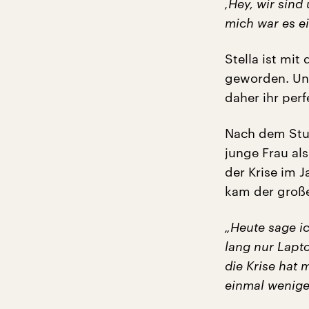
‚Hey, wir sin
mich war es e
Stella ist mi
geworden. Un
daher ihr perf
Nach dem Stud
junge Frau al
der Krise im J
kam der große
„Heute sage i
lang nur Lapto
die Krise hat 
einmal weniger