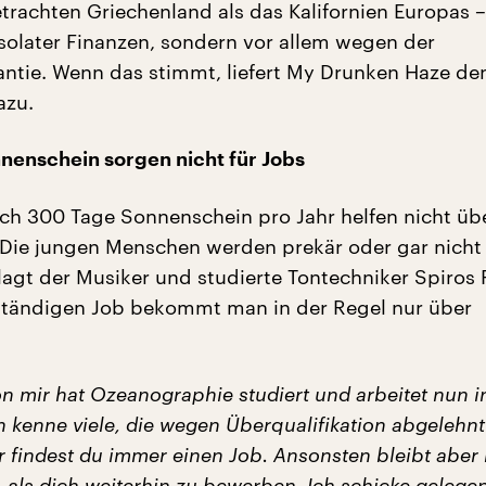
rachten Griechenland als das Kalifornien Europas –
olater Finanzen, sondern vor allem wegen der
ntie. Wenn das stimmt, liefert My Drunken Haze de
azu.
enschein sorgen nicht für Jobs
uch 300 Tage Sonnenschein pro Jahr helfen nicht üb
 Die jungen Menschen werden prekär oder gar nicht
lagt der Musiker und studierte Tontechniker Spiros F
ständigen Job bekommt man in der Regel nur über
on mir hat Ozeanographie studiert und arbeitet nun 
h kenne viele, die wegen Überqualifikation abgelehn
r findest du immer einen Job. Ansonsten bleibt aber 
 als dich weiterhin zu bewerben. Ich schicke gelegen