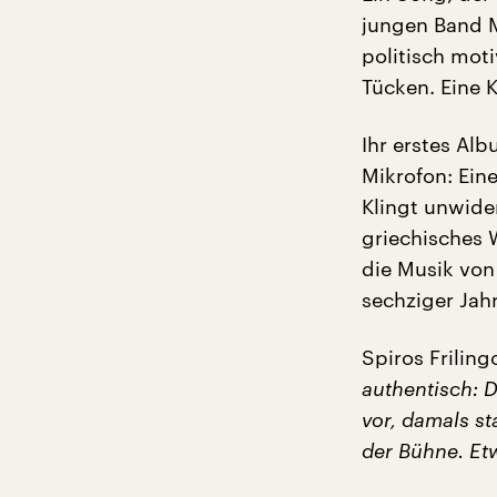
jungen Band M
politisch moti
Tücken. Eine K
Ihr erstes Al
Mikrofon: Ein
Klingt unwider
griechisches 
die Musik vo
sechziger Jahr
Spiros Friling
authentisch: D
vor, damals s
der Bühne. Et