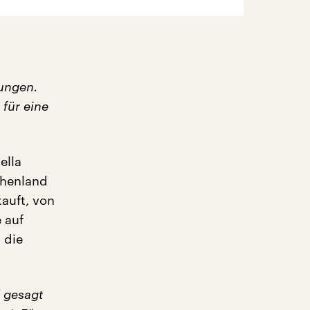
ungen.
 für eine
ella
chenland
kauft, von
 auf
 die
 gesagt