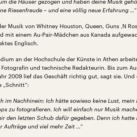
d um die Häuser gezogen und haben deine Musik gehör
ine Riesenfreude – und eine völlig neue Erfahrung …“
t der Musik von Whitney Houston, Queen, Guns ‚N Ro
d mit einem Au-Pair-Mädchen aus Kanada aufgewac
ektes Englisch.
ium an der Hochschule der Künste in Athen arbeite
s Fotografin und technische Redakteurin. Bis zum A
ahr 2009 lief das Geschäft richtig gut, sagt sie. Und
 „Schnitt“:
ch im Nachhinein: Ich hätte sowieso keine Lust, mein
ps zu fotografieren. Ich will einfach nur Musik mac
mir den letzten Schub dafür gegeben. Denn ich hatte 
 Aufträge und viel mehr Zeit …“