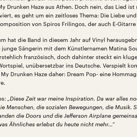
y Drunken Haze aus Athen. Doch nein, das Lied ist 
viert, es geht um ein zeitloses Thema: Die Liebe und
omposition von Spiros Frilingos, der auch E-Gitarre 
bum hat die Band in diesem Jahr auf Vinyl herausgeb
e junge Sängerin mit dem Künstlernamen Matina So
stehlich französisch, doch dahinter steckt ein klug
Wortspiel, unübersetzbar ins Deutsche. Verspielt k
n My Drunken Haze daher: Dream Pop- eine Hommag
e.
os:
„Diese Zeit war meine Inspiration. Da war alles n
ie Menschen, die sozialen Bewegungen, die Musik. St
tanden die Doors und die Jefferson Airplane gemeins
was Ähnliches erlebst du heute nicht mehr…“