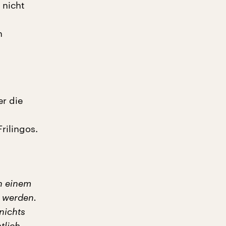
 nicht
n
er die
rilingos.
in einem
t werden.
nichts
tlich