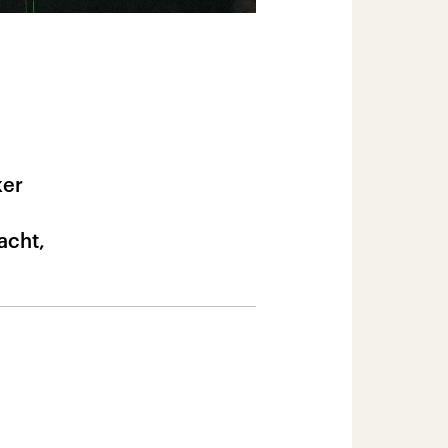
ker
acht,