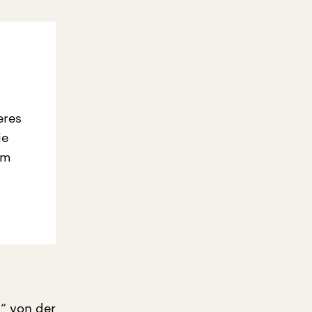
eres
ie
em
n“ von der