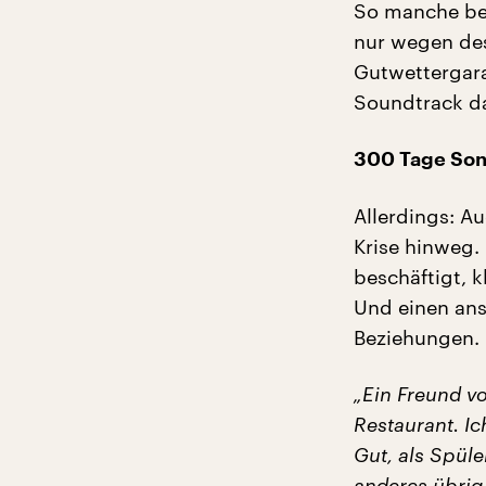
So manche bet
nur wegen des
Gutwettergara
Soundtrack d
300 Tage Sonn
Allerdings: A
Krise hinweg.
beschäftigt, k
Und einen an
Beziehungen.
„Ein Freund v
Restaurant. Ic
Gut, als Spüle
anderes übrig,