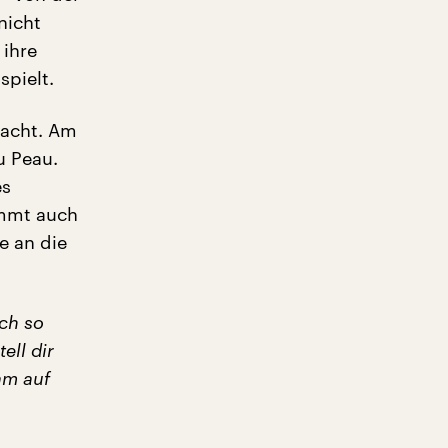
nicht
 ihre
spielt.
racht. Am
u Peau.
es
ommt auch
e an die
och so
ell dir
am auf