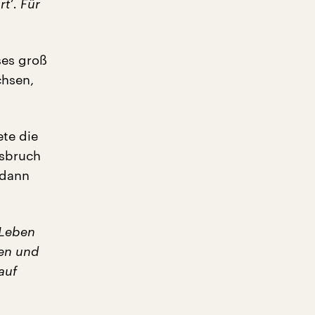
t‘. Für
ses groß
hsen,
te die
usbruch
 dann
 Leben
hen und
auf