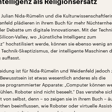
ntelligenz als Religionsersatz
 Julian Nida-Rümelin und die Kulturwissenschaftleri
enfeld plädieren in ihrem Buch für mehr Nüchternhe
der Debatte um digitale Innovationen. Mit der Techni
ilicon-Valley, wo „künstliche Intelligenz zum
tz“ hochstilisiert werde, können sie ebenso wenig a
 Technik-Skeptizismus, der intelligente Maschinen
 auffasst.
eidung ist für Nida-Rümelin und Weidenfeld jedoch z
Bewusstsein ist etwas wesentlich anderes als die
se programmierter Apparate: „Computer können w
ühlen. Roboter sind nicht beseelt.“ Das verstehe sic
 von selbst, denn – so zeigen sie in ihrem Buch – ä
then beeinflussen, wie Roboter oder virtuelle Assist