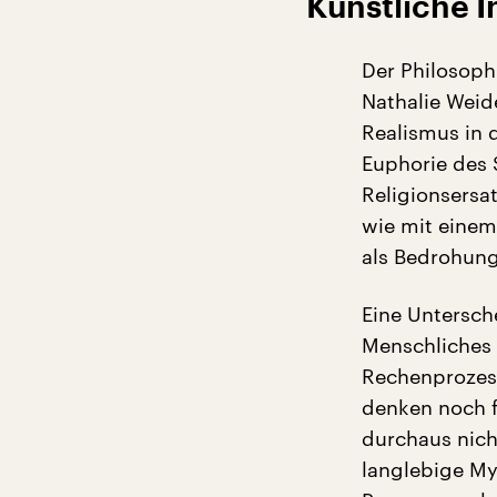
Künstliche I
Der Philosoph
Nathalie Weid
Realismus in 
Euphorie des S
Religionsersa
wie mit einem
als Bedrohung
Eine Untersch
Menschliches 
Rechenprozes
denken noch f
durchaus nicht
langlebige My