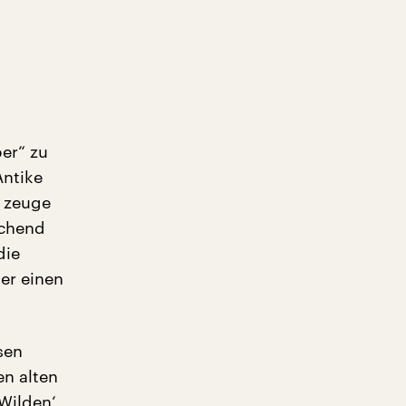
er“ zu
Antike
, zeuge
schend
die
er einen
sen
en alten
Wilden‘,