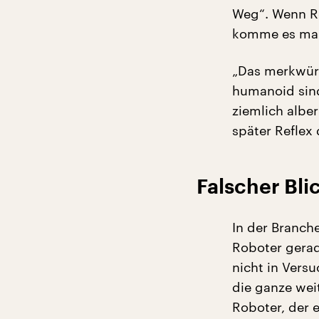
Weg“. Wenn Ro
komme es man
„Das merkwür
humanoid sind
ziemlich alber
später Reflex
Falscher Bl
In der Branche
Roboter gerad
nicht in Vers
die ganze wei
Roboter, der 