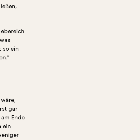
ießen,
gebereich
 was
t so ein
en.“
 wäre,
rst gar
e am Ende
 ein
weniger