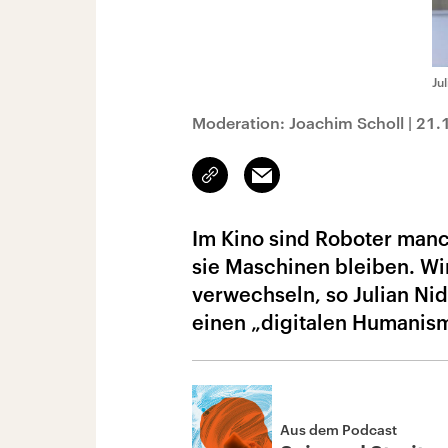
Ju
Moderation: Joachim Scholl
|
21.
Link
Email
kopieren/teilen
Im Kino sind Roboter manc
sie Maschinen bleiben. Wi
verwechseln, so Julian Ni
einen „digitalen Humanis
Aus dem Podcast