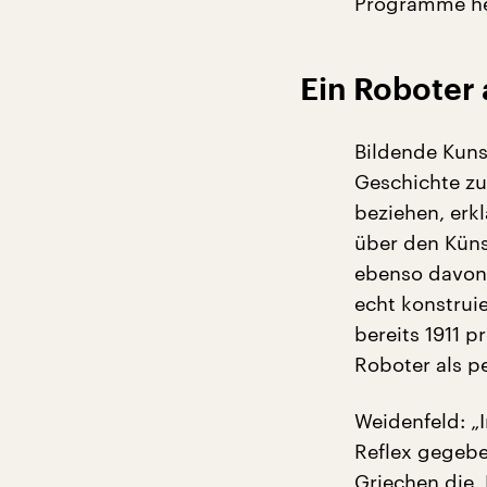
Programme he
Ein Roboter
Bildende Kunst
Geschichte zu
beziehen, erk
über den Küns
ebenso davon 
echt konstruie
bereits 1911 
Roboter als p
Weidenfeld: „
Reflex gegebe
Griechen die ‚