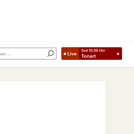
Seit
15:05
Uhr
Live
Tonart