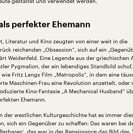
ute gestaltet und verwendet werden.
 als perfekter Ehemann
, Literatur und Kino zeugten von einer weit in die
rück reichenden „Obsession“, sich auf ein „Gegenüb
lärt Weidenfeld. Eine Legende aus der griechischen 
tler Pygmalion, der ein lebendiges Standbild schuf
wie Fritz Langs Film „Metropolis“, in dem eine täu
rte Maschinen-Frau eine Revolution anzettelt, oder 
produzierte Kino-Fantasie „A Mechanical Husband“ üb
erfekten Ehemann.
In der westlichen Kulturgeschichte hat es immer die
n, sich ein Gegenüber zu schaffen: Das waren bei d
Barbaren‘, das war in der Renaissance das Bild des ‚