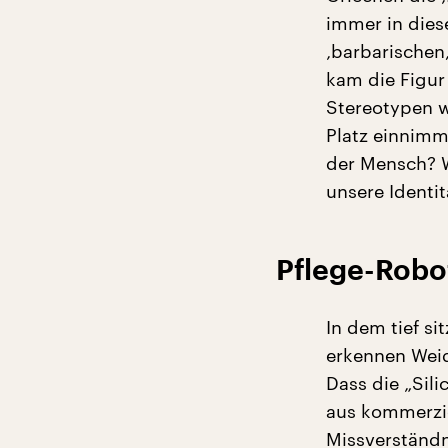
immer in dies
‚barbarischen
kam die Figur
Stereotypen w
Platz einnimm
der Mensch? W
unsere Identit
Pflege-Robo
In dem tief si
erkennen Wei
Dass die „Sili
aus kommerzie
Missverständni