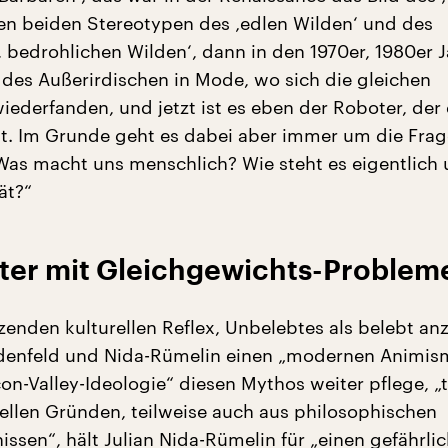
en beiden Stereotypen des ‚edlen Wilden‘ und des
, bedrohlichen Wilden‘, dann in den 1970er, 1980er 
 des Außerirdischen in Mode, wo sich die gleichen
iederfanden, und jetzt ist es eben der Roboter, der
t. Im Grunde geht es dabei aber immer um die Frage
as macht uns menschlich? Wie steht es eigentlich
ät?“
ter mit Gleichgewichts-Problem
tzenden kulturellen Reflex, Unbelebtes als belebt an
denfeld und Nida-Rümelin einen „modernen Animis
con-Valley-Ideologie“ diesen Mythos weiter pflege, „
llen Gründen, teilweise auch aus philosophischen
ssen“, hält Julian Nida-Rümelin für „einen gefährli