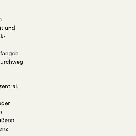
n
it und
k-
nfangen
 durchweg
entral:
eder
h
ußerst
enz-