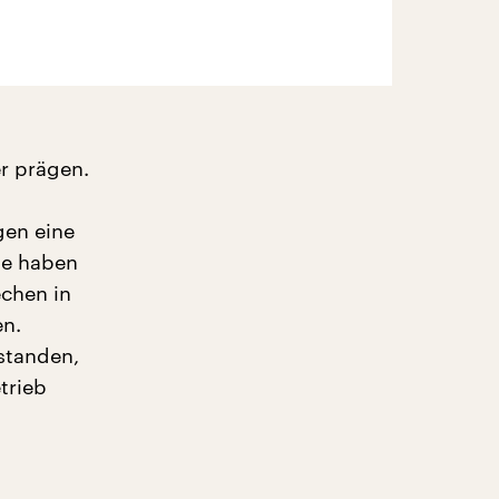
er prägen.
gen eine
te haben
echen in
en.
standen,
trieb