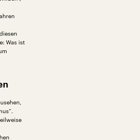
Jahren
 diesen
: Was ist
 um
en
zusehen,
mus“.
teilweise
chen