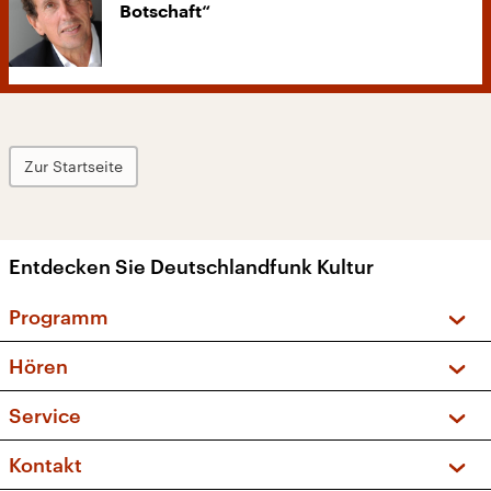
Botschaft“
Zur Startseite
Entdecken Sie Deutschlandfunk Kultur
Programm
Vorschau und Rückschau
Hören
Sendungen und Podcasts
Livestream
Service
Musikliste
Frequenzen (UKW + DAB+)
FAQ
Kontakt
Kakadu – Das Kinderprogramm