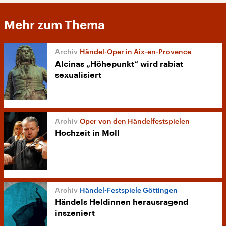
Mehr zum Thema
Händel-Oper in Aix-en-Provence
Alcinas „Höhepunkt“ wird rabiat
sexualisiert
Oper von den Händelfestspielen
Hochzeit in Moll
Händel-Festspiele Göttingen
Händels Heldinnen herausragend
inszeniert