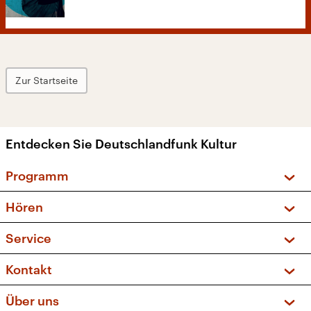
Zur Startseite
Entdecken Sie Deutschlandfunk Kultur
Programm
Vorschau und Rückschau
Hören
Sendungen und Podcasts
Livestream
Service
Musikliste
Frequenzen (UKW + DAB+)
FAQ
Kontakt
Kakadu – Das Kinderprogramm
Apps
Archiv
Hörerservice
Über uns
Newsletter