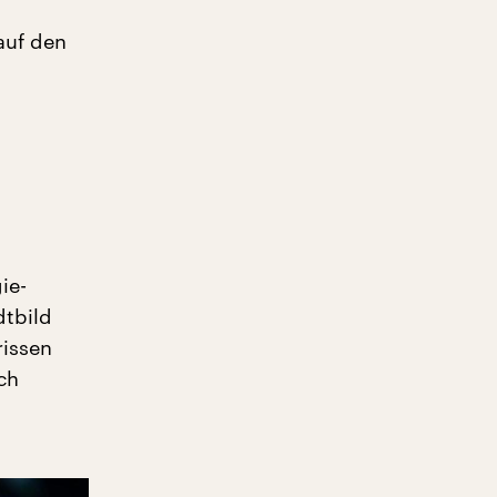
auf den
ie-
dtbild
rissen
ch