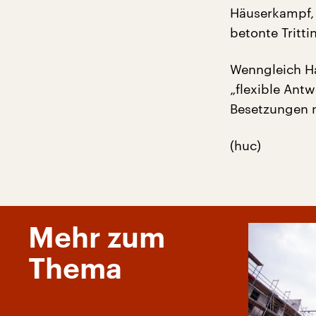
Häuserkampf,
betonte Tritti
Wenngleich Ha
„flexible Ant
Besetzungen n
(huc)
Mehr zum
Thema