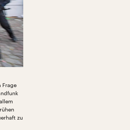
n Frage
landfunk
allem
frühen
erhaft zu