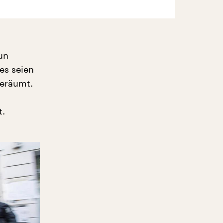
un
es seien
geräumt.
t.