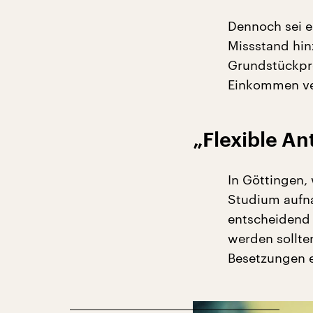
Dennoch sei es
Missstand hin
Grundstückpre
Einkommen ve
„Flexible A
In Göttingen, 
Studium aufna
entscheidend g
werden sollte
Besetzungen 