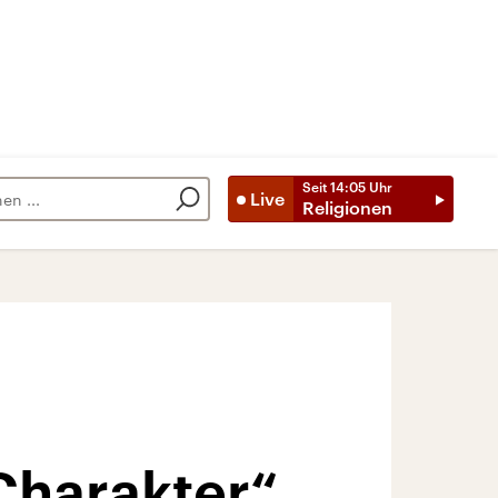
Seit
14:05
Uhr
Live
Religionen
Charakter“