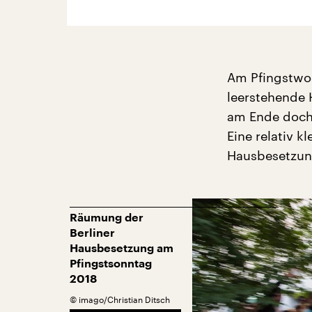
Am Pfingstwoc
leerstehende H
am Ende doch 
Eine relativ k
Hausbesetzung
Räumung der
Berliner
Hausbesetzung am
Pfingstsonntag
2018
©
imago/Christian Ditsch