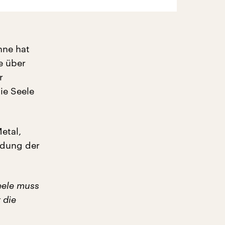
hne hat
e über
r
ie Seele
etal,
indung der
eele muss
 die