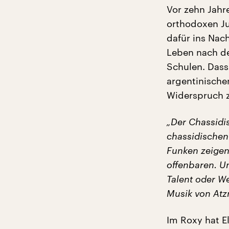
Vor zehn Jahre
orthodoxen Ju
dafür ins Nac
Leben nach de
Schulen. Dass 
argentinischen
Widerspruch z
„Der Chassidis
chassidischen
Funken zeigen 
offenbaren. Un
Talent oder We
Musik von Atz
Im Roxy hat E