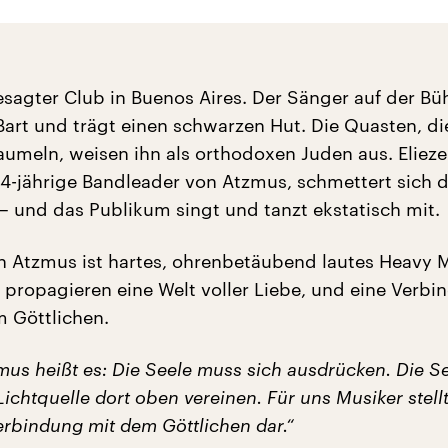
esagter Club in Buenos Aires. Der Sänger auf der Bü
Bart und trägt einen schwarzen Hut. Die Quasten, di
aumeln, weisen ihn als orthodoxen Juden aus. Elieze
 44-jährige Bandleader von Atzmus, schmettert sich d
– und das Publikum singt und tanzt ekstatisch mit.
 Atzmus ist hartes, ohrenbetäubend lautes Heavy M
e propagieren eine Welt voller Liebe, und eine Verb
 Göttlichen.
mus heißt es: Die Seele muss sich ausdrücken. Die S
 Lichtquelle dort oben vereinen. Für uns Musiker stellt
erbindung mit dem Göttlichen dar.“