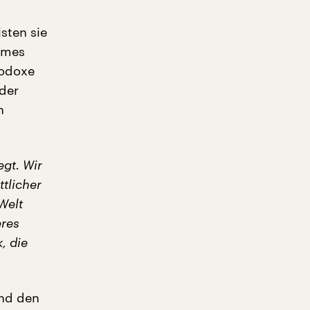
sten sie
mmes
hodoxe
 der
n
egt. Wir
tlicher
Welt
eres
, die
und den