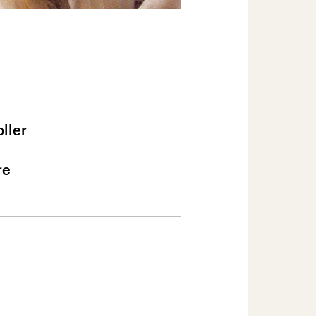
ller
re