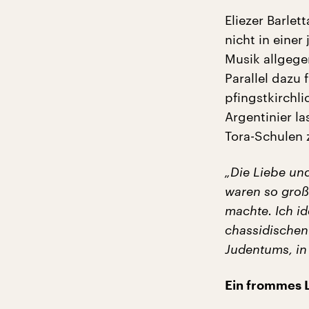
Eliezer Barle
nicht in einer
Musik allgegen
Parallel dazu 
pfingstkirchl
Argentinier l
Tora-Schulen 
„Die Liebe und
waren so groß
machte. Ich id
chassidischen 
Judentums, in 
Ein frommes 