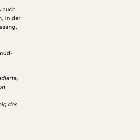
s auch
, in der
Gesang.
lmud-
dierte,
on
eig des