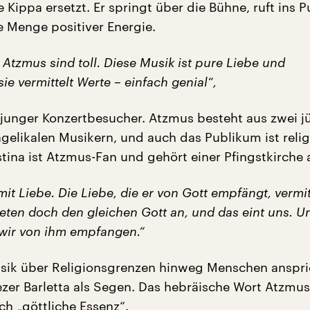
 Kippa ersetzt. Er springt über die Bühne, ruft ins 
e Menge positiver Energie.
 Atzmus sind toll. Diese Musik ist pure Liebe und
sie vermittelt Werte – einfach genial“,
junger Konzertbesucher. Atzmus besteht aus zwei j
gelikalen Musikern, und auch das Publikum ist relig
tina ist Atzmus-Fan und gehört einer Pfingstkirche 
 mit Liebe. Die Liebe, die er von Gott empfängt, vermit
beten doch den gleichen Gott an, und das eint uns. Un
 wir von ihm empfangen.“
sik über Religionsgrenzen hinweg Menschen anspri
ezer Barletta als Segen. Das hebräische Wort Atzmu
ch „göttliche Essenz“.