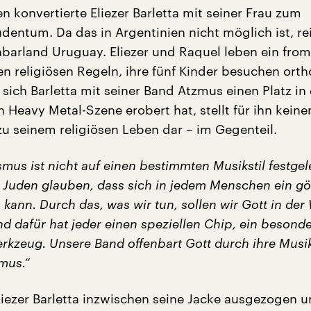
n konvertierte Eliezer Barletta mit seiner Frau zum
dentum. Da das in Argentinien nicht möglich ist, rei
hbarland Uruguay. Eliezer und Raquel leben ein fro
n religiösen Regeln, ihre fünf Kinder besuchen ort
sich Barletta mit seiner Band Atzmus einen Platz in
 Heavy Metal-Szene erobert hat, stellt für ihn keine
u seinem religiösen Leben dar – im Gegenteil.
mus ist nicht auf einen bestimmten Musikstil festgel
 Juden glauben, dass sich in jedem Menschen ein göt
kann. Durch das, was wir tun, sollen wir Gott in der 
d dafür hat jeder einen speziellen Chip, ein besond
rkzeug. Unsere Band offenbart Gott durch ihre Musik
mus.“
liezer Barletta inzwischen seine Jacke ausgezogen 