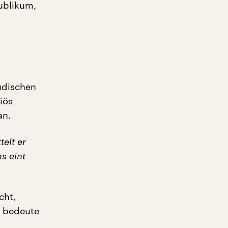
Publikum,
üdischen
iös
an.
telt er
s eint
cht,
s bedeute