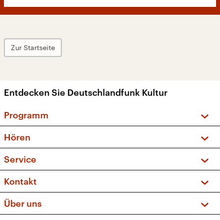
Zur Startseite
Entdecken Sie Deutschlandfunk Kultur
Programm
Vorschau und Rückschau
Hören
Sendungen und Podcasts
Livestream
Service
Musikliste
Frequenzen (UKW + DAB+)
FAQ
Kontakt
Kakadu – Das Kinderprogramm
Apps
Archiv
Hörerservice
Über uns
Newsletter
Social Media