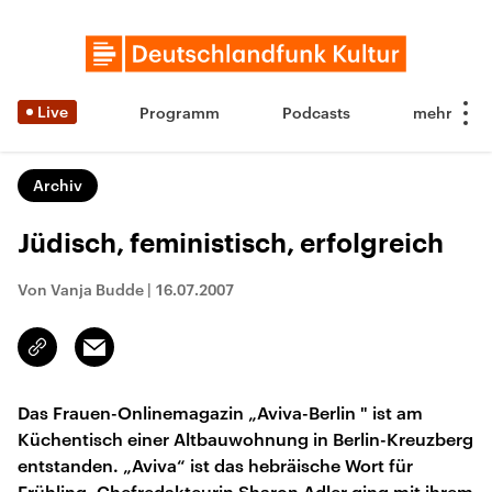
Live
Programm
Podcasts
Archiv
Jüdisch, feministisch, erfolgreich
Von Vanja Budde
|
16.07.2007
Email
Link
kopieren/teilen
Das Frauen-Onlinemagazin „Aviva-Berlin " ist am
Küchentisch einer Altbauwohnung in Berlin-Kreuzberg
entstanden. „Aviva“ ist das hebräische Wort für
Frühling. Chefredakteurin Sharon Adler ging mit ihrem