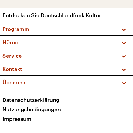
Entdecken Sie Deutschlandfunk Kultur
Programm
Vorschau und Rückschau
Hören
Sendungen und Podcasts
Livestream
Service
Musikliste
Frequenzen (UKW + DAB+)
FAQ
Kontakt
Kakadu – Das Kinderprogramm
Apps
Archiv
Hörerservice
Über uns
Newsletter
Social Media
Deutschlandradio
RSS
Datenschutzerklärung
Presse
Veranstaltungen
Nutzungsbedingungen
Karriere
Impressum
Transparenz
Korrekturen und Richtigstellungen