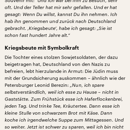
Souvenir mit: "
Und ich war bei ihm zu Besuch, sehr
oft. Und der Teller hat mir sehr gefallen. Und er hat
gesagt: Wenn Du willst, kannst Du ihn nehmen. Ich
hab ihn genommen und zurück nach Deutschland
gebracht. ‚Kriegsbeute‘, habe ich gesagt: „Sie ist
schon fast hundert Jahre alt.“
Kriegsbeute mit Symbolkraft
Die Tochter eines stolzen Sowjetsoldaten, der dazu
beigetragen hat, Deutschland von den Nazis zu
befreien, lebt hierzulande in Armut: Die Jüdin muss
mit der Grundsicherung auskommen – ähnlich wie der
Petersburger Leonid Berezin:
„Nun, ich spare
selbstverständlich, weil ich esse zu Hause – nicht in
Gaststätte. Zum Frühstück esse ich Haferflockenbrei,
jeden Tag. Und trinke Tee, Kräutertee. Dann esse ich
kleine Stulle von schwarzem Brot mit Käse. Dann
koche ich irgendwelche Suppe zum Mittagessen. Und
so weiter.
Jetzt ist schwer zu sparen, weil ich bin nicht