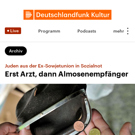
Live
Programm
Podcasts
Archiv
Juden aus der Ex-Sowjetunion in Sozialnot
Erst Arzt, dann Almosenempfänger