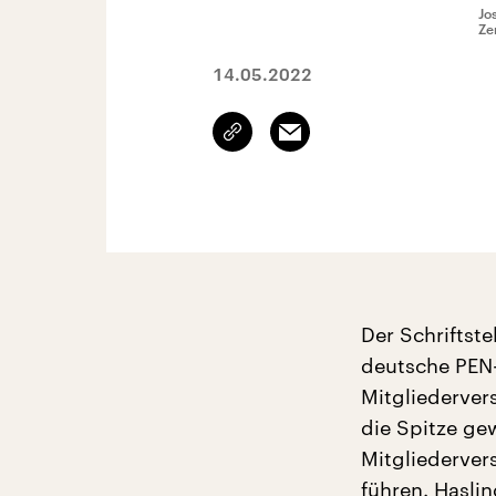
Jo
Ze
14.05.2022
Link
Email
kopieren/teilen
Der Schriftste
deutsche PEN-
Mitgliederver
die Spitze gew
Mitgliederver
führen. Hasli