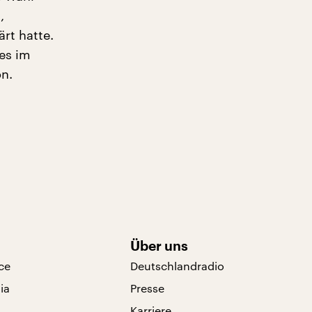
,
rt hatte.
es im
n.
Über uns
ce
Deutschlandradio
ia
Presse
Karriere