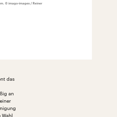
um.
© imago-images / Reiner
ent das
ßig an
einer
inigung
e Wahl