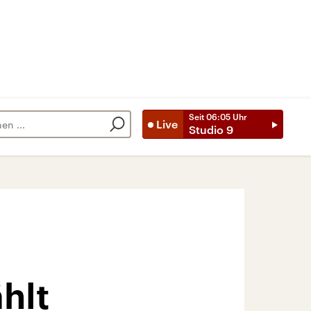
Seit
06:05
Uhr
Live
Studio 9
hlt