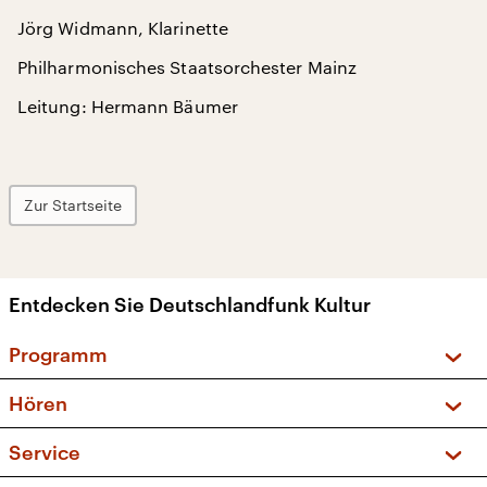
Jörg Widmann, Klarinette
Philharmonisches Staatsorchester Mainz
Leitung: Hermann Bäumer
Zur Startseite
Entdecken Sie Deutschlandfunk Kultur
Programm
Vorschau und Rückschau
Hören
Sendungen und Podcasts
Livestream
Service
Musikliste
Frequenzen (UKW + DAB+)