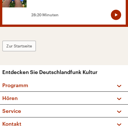
28:20 Minuten
Zur Startseite
Entdecken Sie Deutschlandfunk Kultur
Programm
Vorschau und Rückschau
Hören
Sendungen und Podcasts
Livestream
Service
Musikliste
Frequenzen (UKW + DAB+)
FAQ
Kontakt
Kakadu – Das Kinderprogramm