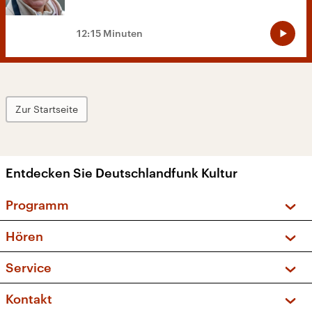
12:15 Minuten
Zur Startseite
Entdecken Sie Deutschlandfunk Kultur
Programm
Vorschau und Rückschau
Hören
Sendungen und Podcasts
Livestream
Service
Musikliste
Frequenzen (UKW + DAB+)
FAQ
Kontakt
Kakadu – Das Kinderprogramm