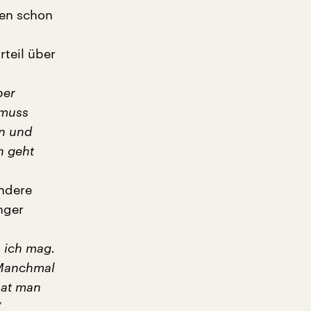
ben schon
teil über
ber
 muss
n und
n geht
Andere
nger
 ich mag.
 Manchmal
hat man
“