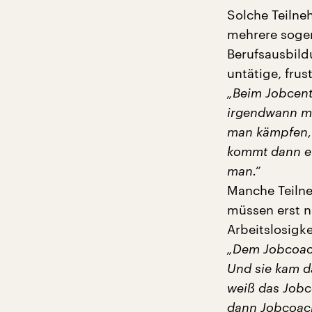
Solche Teilne
mehrere sogen
Berufsausbild
untätige, frus
„Beim Jobcent
irgendwann m
man kämpfen, 
kommt dann ei
man.“
Manche Teilne
müssen erst n
Arbeitslosigke
„Dem Jobcoach
Und sie kam d
weiß das Jobc
dann Jobcoach