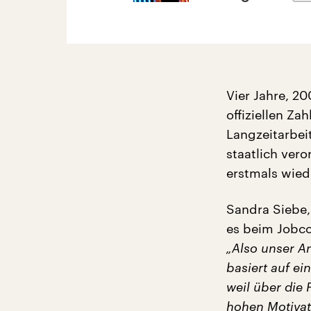
Vier Jahre, 2
offiziellen Z
Langzeitarbei
staatlich ver
erstmals wiede
Sandra Siebe,
es beim Jobc
„Also unser A
basiert auf ei
weil über die 
hohen Motivat