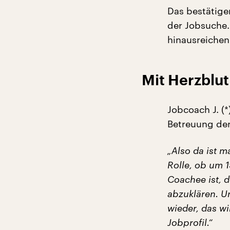
Das bestätigen
der Jobsuche.
hinausreichen
Mit Herzblut
Jobcoach J. (*
Betreuung der
„Also da ist m
Rolle, ob um 1
Coachee ist, d
abzuklären. U
wieder, das w
Jobprofil.“