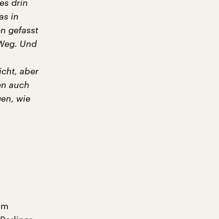
es drin
as in
en gefasst
 Weg. Und
icht, aber
en auch
gen, wie
om