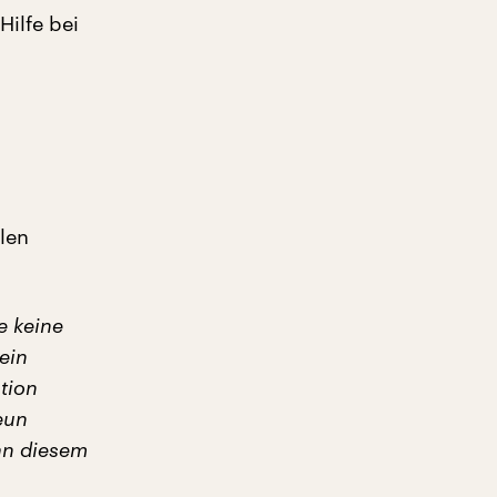
Hilfe bei
llen
e keine
 ein
ation
eun
an diesem