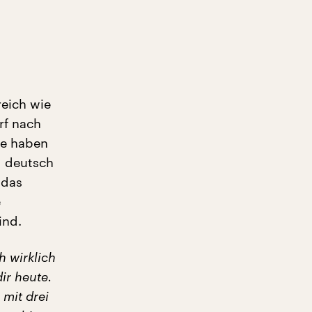
reich wie
rf nach
se haben
d deutsch
 das
e
ind.
h wirklich
ir heute.
 mit drei