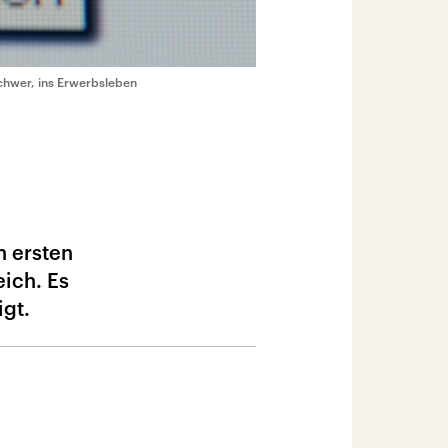
 schwer, ins Erwerbsleben
n ersten
ich. Es
igt.