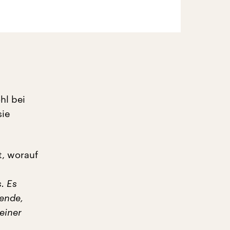
hl bei
sie
rt, worauf
. Es
dende,
einer