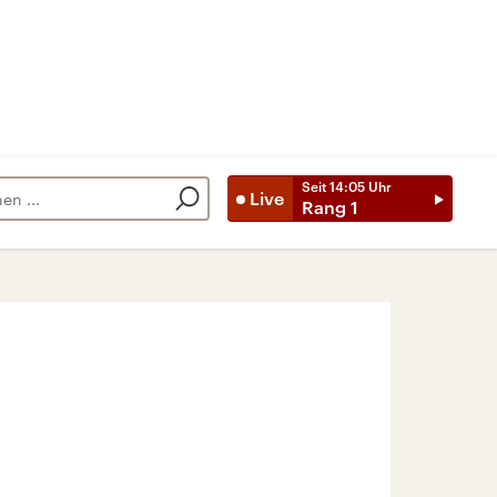
Seit
14:05
Uhr
Live
Rang 1