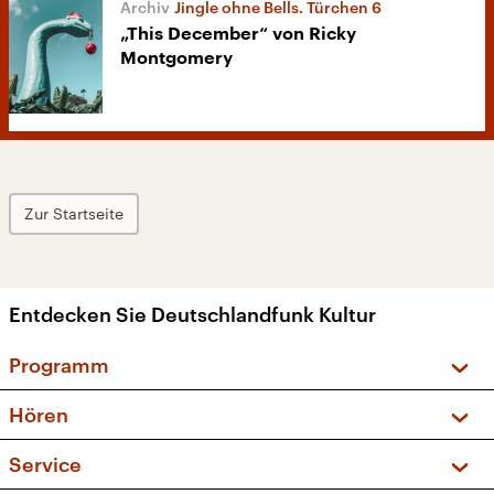
Jingle ohne Bells. Türchen 6
„This December“ von Ricky
Montgomery
Zur Startseite
Entdecken Sie Deutschlandfunk Kultur
Programm
Vorschau und Rückschau
Hören
Sendungen und Podcasts
Livestream
Service
Musikliste
Frequenzen (UKW + DAB+)