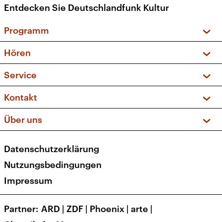
Entdecken Sie Deutschlandfunk Kultur
Programm
Vorschau und Rückschau
Hören
Sendungen und Podcasts
Livestream
Service
Musikliste
Frequenzen (UKW + DAB+)
FAQ
Kontakt
Kakadu – Das Kinderprogramm
Apps
Archiv
Hörerservice
Über uns
Newsletter
Social Media
Deutschlandradio
RSS
Datenschutzerklärung
Presse
Veranstaltungen
Nutzungsbedingungen
Karriere
Impressum
Transparenz
Korrekturen und Richtigstellungen
Partner
ARD
|
ZDF
|
Phoenix
|
arte
|
Barrierefreiheit