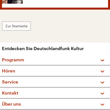
Zur Startseite
Entdecken Sie Deutschlandfunk Kultur
Programm
Vorschau und Rückschau
Hören
Sendungen und Podcasts
Livestream
Service
Musikliste
Frequenzen (UKW + DAB+)
FAQ
Kontakt
Kakadu – Das Kinderprogramm
Apps
Archiv
Hörerservice
Über uns
Newsletter
Social Media