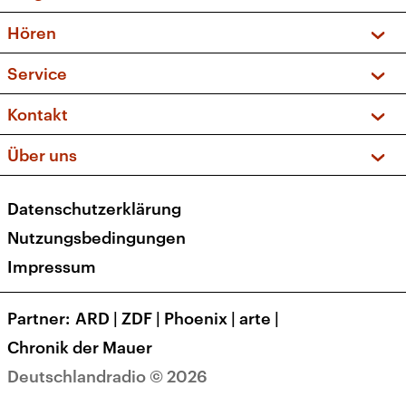
Vorschau und Rückschau
Hören
Sendungen und Podcasts
Livestream
Service
Musikliste
Frequenzen (UKW + DAB+)
FAQ
Kontakt
Kakadu – Das Kinderprogramm
Apps
Archiv
Hörerservice
Über uns
Newsletter
Social Media
Deutschlandradio
RSS
Datenschutzerklärung
Presse
Veranstaltungen
Nutzungsbedingungen
Karriere
Impressum
Transparenz
Korrekturen und Richtigstellungen
Partner
ARD
|
ZDF
|
Phoenix
|
arte
|
Barrierefreiheit
Chronik der Mauer
Deutschlandradio © 2026