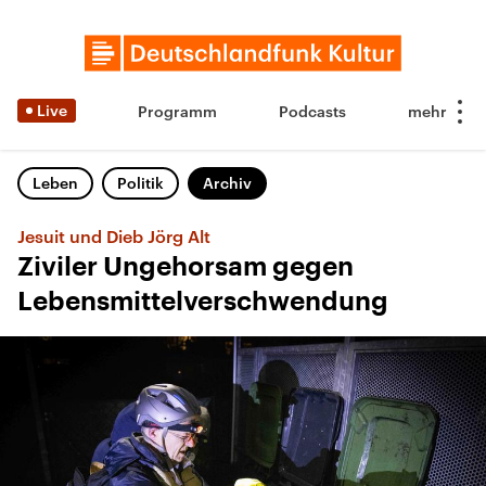
Live
Programm
Podcasts
Leben
Politik
Archiv
Jesuit und Dieb Jörg Alt
Ziviler Ungehorsam gegen
Lebensmittelverschwendung