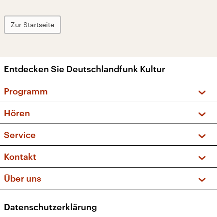
Zur Startseite
Entdecken Sie Deutschlandfunk Kultur
Programm
Vorschau und Rückschau
Hören
Sendungen und Podcasts
Livestream
Service
Musikliste
Frequenzen (UKW + DAB+)
FAQ
Kontakt
Kakadu – Das Kinderprogramm
Apps
Archiv
Hörerservice
Über uns
Newsletter
Social Media
Deutschlandradio
RSS
Datenschutzerklärung
Presse
Veranstaltungen