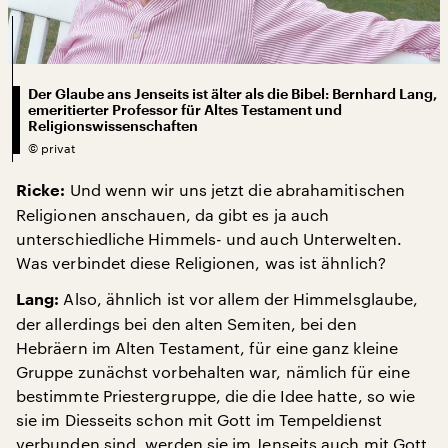
Der Glaube ans Jenseits ist älter als die Bibel: Bernhard Lang,
emeritierter Professor für Altes Testament und
Religionswissenschaften
©
privat
Und wenn wir uns jetzt die abrahamitischen
Ricke:
Religionen anschauen, da gibt es ja auch
unterschiedliche Himmels- und auch Unterwelten.
Was verbindet diese Religionen, was ist ähnlich?
Also, ähnlich ist vor allem der Himmelsglaube,
Lang:
der allerdings bei den alten Semiten, bei den
Hebräern im Alten Testament, für eine ganz kleine
Gruppe zunächst vorbehalten war, nämlich für eine
bestimmte Priestergruppe, die die Idee hatte, so wie
sie im Diesseits schon mit Gott im Tempeldienst
verbunden sind, werden sie im Jenseits auch mit Gott