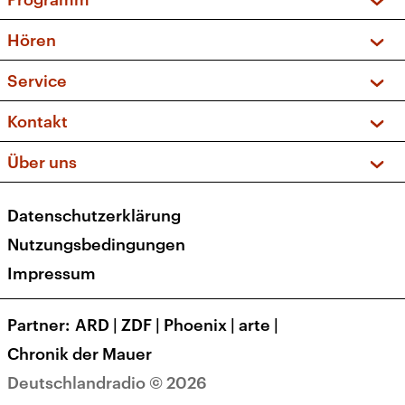
Vorschau und Rückschau
Hören
Sendungen und Podcasts
Livestream
Service
Musikliste
Frequenzen (UKW + DAB+)
FAQ
Kontakt
Kakadu – Das Kinderprogramm
Apps
Archiv
Hörerservice
Über uns
Newsletter
Social Media
Deutschlandradio
RSS
Datenschutzerklärung
Presse
Veranstaltungen
Nutzungsbedingungen
Karriere
Impressum
Transparenz
Korrekturen und Richtigstellungen
Partner
ARD
|
ZDF
|
Phoenix
|
arte
|
Barrierefreiheit
Chronik der Mauer
Deutschlandradio © 2026