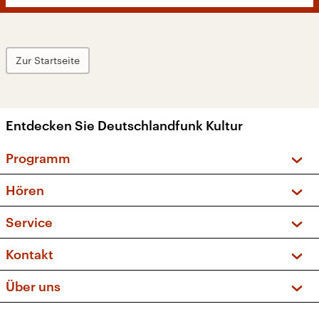
Zur Startseite
Entdecken Sie Deutschlandfunk Kultur
Programm
Vorschau und Rückschau
Hören
Sendungen und Podcasts
Livestream
Service
Musikliste
Frequenzen (UKW + DAB+)
FAQ
Kontakt
Kakadu – Das Kinderprogramm
Apps
Archiv
Hörerservice
Über uns
Newsletter
Social Media
Deutschlandradio
RSS