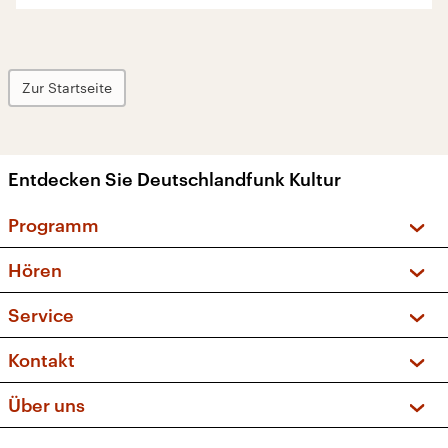
Zur Startseite
Entdecken Sie Deutschlandfunk Kultur
Programm
Vorschau und Rückschau
Hören
Sendungen und Podcasts
Livestream
Service
Musikliste
Frequenzen (UKW + DAB+)
FAQ
Kontakt
Kakadu – Das Kinderprogramm
Apps
Archiv
Hörerservice
Über uns
Newsletter
Social Media
Deutschlandradio