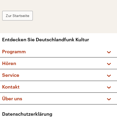
Zur Startseite
Entdecken Sie Deutschlandfunk Kultur
Programm
Vorschau und Rückschau
Hören
Sendungen und Podcasts
Livestream
Service
Musikliste
Frequenzen (UKW + DAB+)
FAQ
Kontakt
Kakadu – Das Kinderprogramm
Apps
Archiv
Hörerservice
Über uns
Newsletter
Social Media
Deutschlandradio
RSS
Datenschutzerklärung
Presse