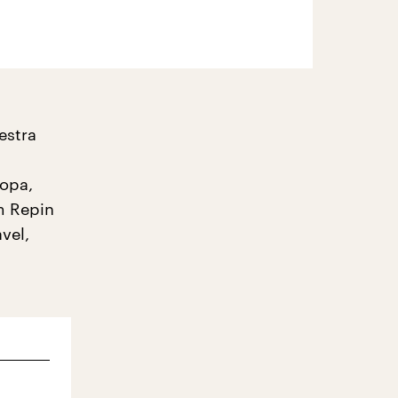
estra
ropa,
m Repin
vel,