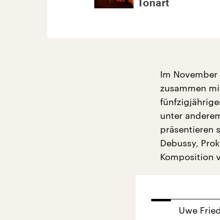
Tonart
Im November 
zusammen mit
fünfzigjährig
unter anderem
präsentieren 
Debussy, Prok
Komposition 
Uwe Fried