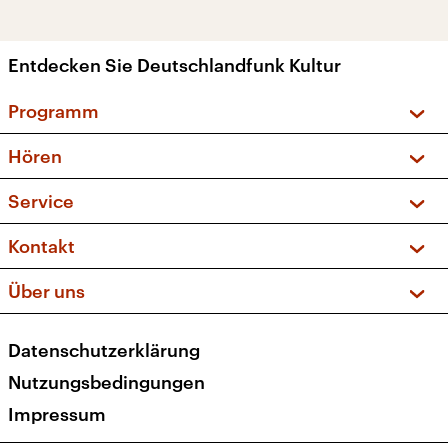
Entdecken Sie Deutschlandfunk Kultur
Programm
Vorschau und Rückschau
Hören
Sendungen und Podcasts
Livestream
Service
Musikliste
Frequenzen (UKW + DAB+)
FAQ
Kontakt
Kakadu – Das Kinderprogramm
Apps
Archiv
Hörerservice
Über uns
Newsletter
Social Media
Deutschlandradio
RSS
Datenschutzerklärung
Presse
Veranstaltungen
Nutzungsbedingungen
Karriere
Impressum
Transparenz