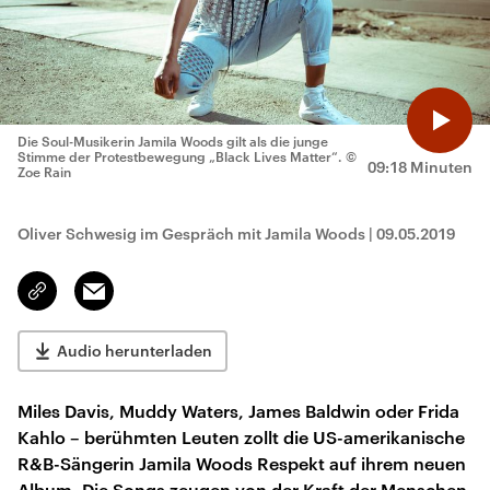
Die Soul-Musikerin Jamila Woods gilt als die junge
Stimme der Protestbewegung „Black Lives Matter“.
©
09:18 Minuten
Zoe Rain
Oliver Schwesig im Gespräch mit Jamila Woods
|
09.05.2019
Email
Link
kopieren/teilen
Audio herunterladen
Miles Davis, Muddy Waters, James Baldwin oder Frida
Kahlo – berühmten Leuten zollt die US-amerikanische
R&B-Sängerin Jamila Woods Respekt auf ihrem neuen
Album. Die Songs zeugen von der Kraft der Menschen,