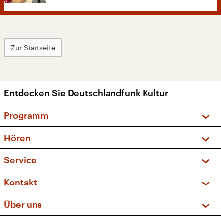
Zur Startseite
Entdecken Sie Deutschlandfunk Kultur
Programm
Vorschau und Rückschau
Hören
Sendungen und Podcasts
Livestream
Service
Musikliste
Frequenzen (UKW + DAB+)
FAQ
Kontakt
Kakadu – Das Kinderprogramm
Apps
Archiv
Hörerservice
Über uns
Newsletter
Social Media