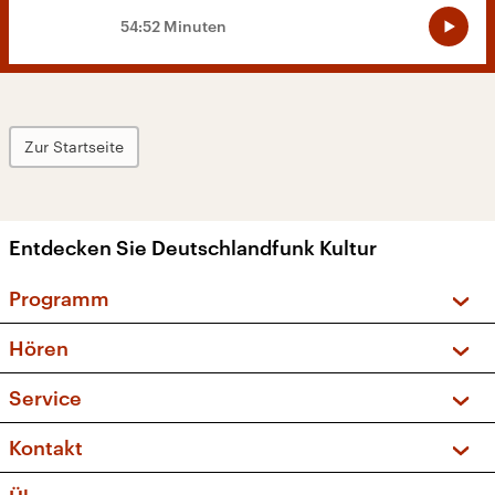
54:52 Minuten
Zur Startseite
Entdecken Sie Deutschlandfunk Kultur
Programm
Vorschau und Rückschau
Hören
Sendungen und Podcasts
Livestream
Service
Musikliste
Frequenzen (UKW + DAB+)
FAQ
Kontakt
Kakadu – Das Kinderprogramm
Apps
Archiv
Hörerservice