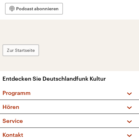
Podcast abonnieren
Zur Startseite
Entdecken Sie Deutschlandfunk Kultur
Programm
Vorschau und Rückschau
Hören
Sendungen und Podcasts
Livestream
Service
Musikliste
Frequenzen (UKW + DAB+)
FAQ
Kontakt
Kakadu – Das Kinderprogramm