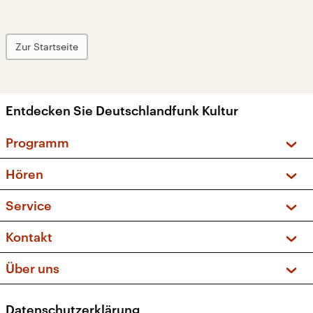
Zur Startseite
Entdecken Sie Deutschlandfunk Kultur
Programm
Vorschau und Rückschau
Hören
Sendungen und Podcasts
Livestream
Service
Musikliste
Frequenzen (UKW + DAB+)
FAQ
Kontakt
Kakadu – Das Kinderprogramm
Apps
Archiv
Hörerservice
Über uns
Newsletter
Social Media
Deutschlandradio
RSS
Datenschutzerklärung