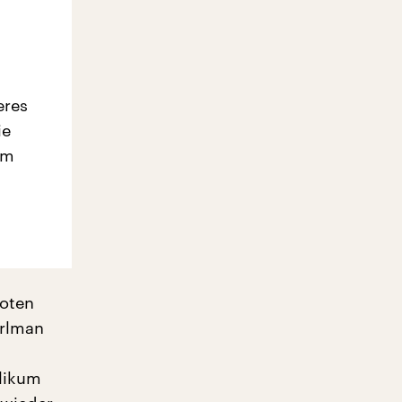
eres
ie
em
doten
erlman
blikum