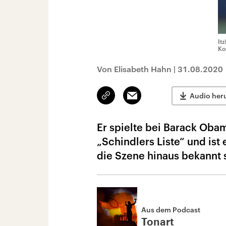
It
Ko
Von Elisabeth Hahn
|
31.08.2020
Link
Email
Audio her
kopieren/teilen
Er spielte bei Barack Oba
„Schindlers Liste“ und ist
die Szene hinaus bekannt s
Aus dem Podcast
Tonart