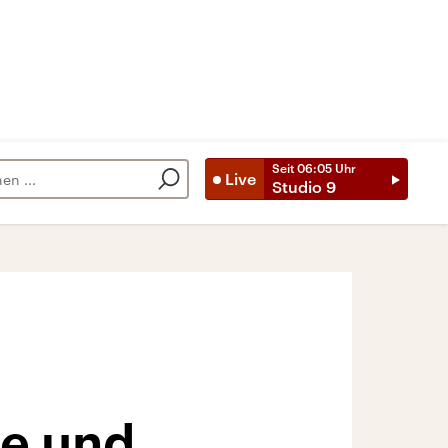
Seit
06:05
Uhr
Live
Studio 9
e und