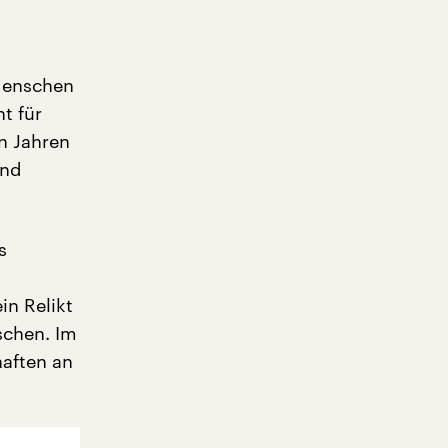
 Menschen
t für
en Jahren
und
s
in Relikt
schen. Im
haften an