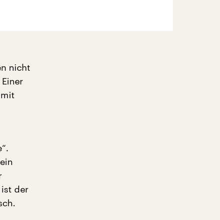
n nicht
 Einer
 mit
“.
 ein
r
ist der
sch.