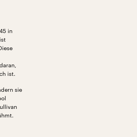
45 in
ist
Diese
 daran,
h ist.
ndern sie
ool
ullivan
ühmt.