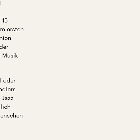
g
 15
im ersten
nion
 der
n Musik
il oder
ndlers
 Jazz
lich
Menschen