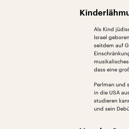
Kinderlähmu
Als Kind jüdi
Israel geboren
seitdem auf G
Einschränkung
musikalisches
dass eine gro
Perlman und se
in die USA au
studieren kann
und sein Debü