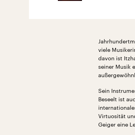
Jahrhundertmu
viele Musiker
davon ist Itzh
seiner Musik 
außergewöhnli
Sein Instrume
Beseelt ist au
international
Virtuosität un
Geiger eine Le