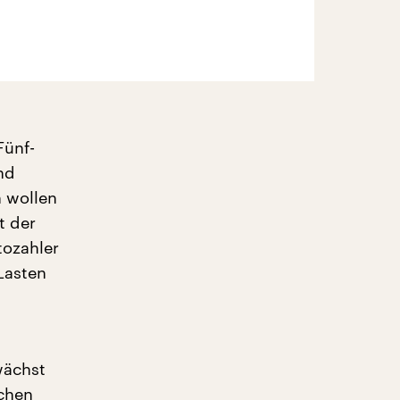
Fünf-
nd
 wollen
t der
tozahler
Lasten
wächst
echen