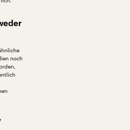
lich.“
 weder
ähnliche
alien noch
orden,
ntlich
hen
“