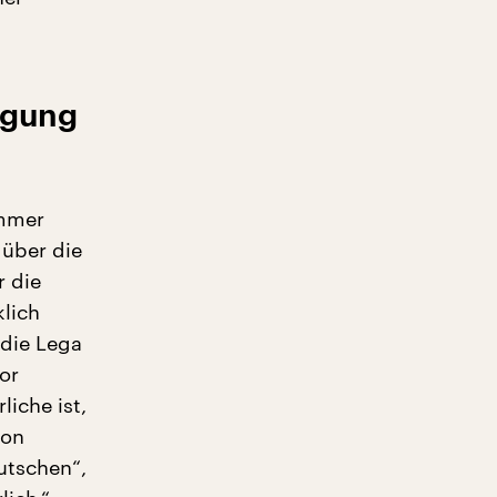
egung
immer
 über die
 die
klich
 die Lega
vor
iche ist,
von
utschen“,