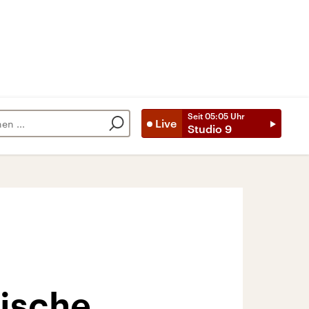
Seit
05:05
Uhr
Live
Studio 9
nische