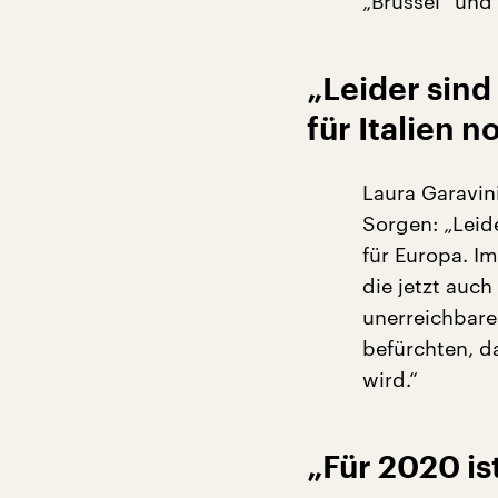
„Brüssel“ und 
„Leider sind
für Italien 
Laura Garavin
Sorgen: „Leide
für Europa. I
die jetzt auc
unerreichbare 
befürchten, d
wird.“
„Für 2020 is