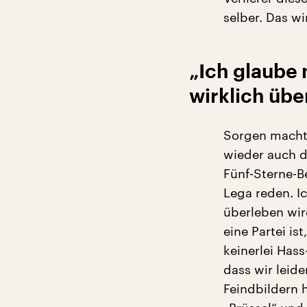
selber. Das w
„Ich glaube
wirklich übe
Sorgen macht 
wieder auch du
Fünf-Sterne-
Lega reden. I
überleben wird
eine Partei is
keinerlei Has
dass wir leide
Feindbildern 