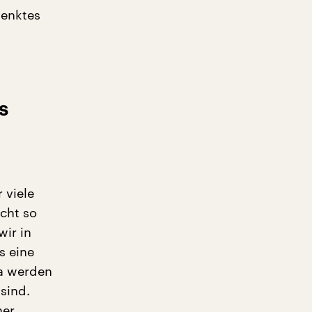
enktes
s
 viele
icht so
wir in
s eine
Da werden
sind.
ner