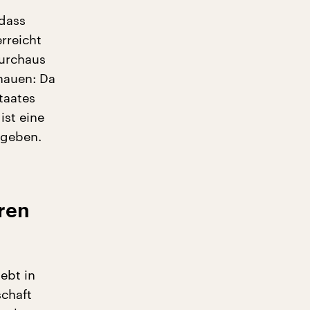
 dass
rreicht
durchaus
hauen: Da
taates
ist eine
egeben.
oren
lebt in
schaft