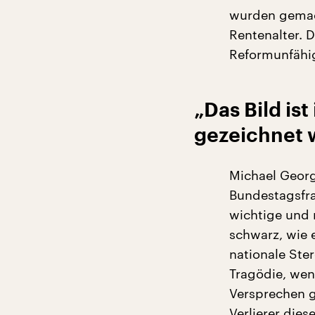
wurden gemac
Rentenalter. 
Reformunfähig
„Das Bild ist
gezeichnet 
Michael Georg
Bundestagsfrak
wichtige und r
schwarz, wie e
nationale Ste
Tragödie, wen
Versprechen g
Verlierer dies