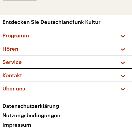
Entdecken Sie Deutschlandfunk Kultur
Programm
Vorschau und Rückschau
Hören
Sendungen und Podcasts
Livestream
Service
Musikliste
Frequenzen (UKW + DAB+)
FAQ
Kontakt
Kakadu – Das Kinderprogramm
Apps
Archiv
Hörerservice
Über uns
Newsletter
Social Media
Deutschlandradio
RSS
Datenschutzerklärung
Presse
Veranstaltungen
Nutzungsbedingungen
Karriere
Impressum
Transparenz