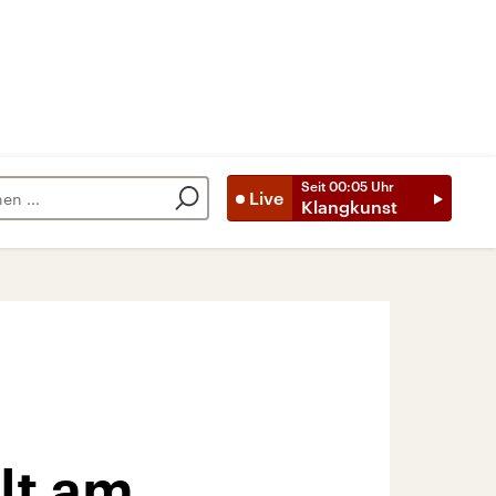
Seit
00:05
Uhr
Live
Klangkunst
lt am