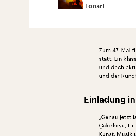
Tonart
Zum 47. Mal f
statt. Ein kla
und doch aktu
und der Rundf
Einladung in
„Genau jetzt i
Çakırkaya, Dir
Kunst, Musik 