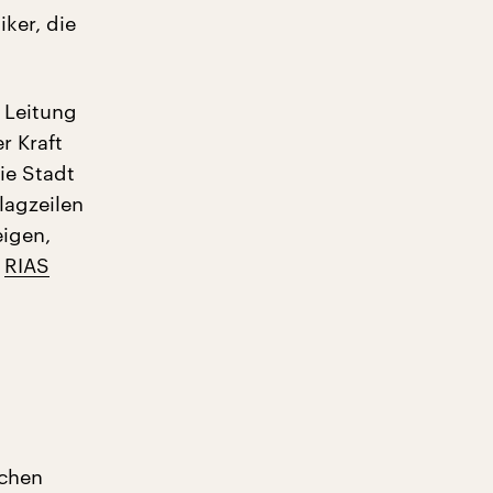
ker, die
e Leitung
r Kraft
die Stadt
hlagzeilen
eigen,
r
RIAS
achen