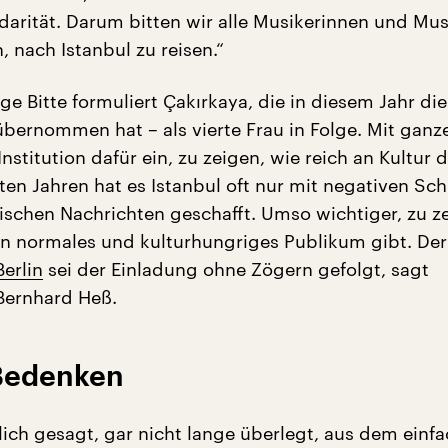
darität. Darum bitten wir alle Musikerinnen und Musi
 nach Istanbul zu reisen.“
ge Bitte formuliert Çakırkaya, die in diesem Jahr di
übernommen hat – als vierte Frau in Folge. Mit ganze
 Institution dafür ein, zu zeigen, wie reich an Kultur 
tzten Jahren hat es Istanbul oft nur mit negativen Sc
dischen Nachrichten geschafft. Umso wichtiger, zu z
ein normales und kulturhungriges Publikum gibt. De
erlin
sei der Einladung ohne Zögern gefolgt, sagt
Bernhard Heß.
Bedenken
lich gesagt, gar nicht lange überlegt, aus dem einf