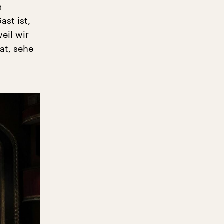
s
ast ist,
eil wir
at, sehe