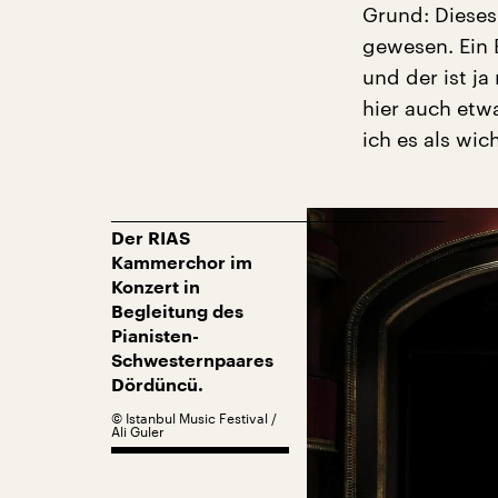
Grund: Dieses
gewesen. Ein B
und der ist j
hier auch etw
ich es als wich
Der RIAS
Kammerchor im
Konzert in
Begleitung des
Pianisten-
Schwesternpaares
Dördüncü.
©
Istanbul Music Festival /
Ali Guler