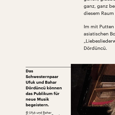
ganz, ganz be
diesem Raum M
Im mit Putten
asiatischen B
„Liebeslieder
Dördüncü.
Das
Schwesternpaar
Ufuk und Bahar
Dördüncü können
das Publikum für
neue Musik
begeistern.
©
Ufuk und Bahar