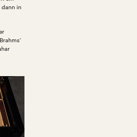
 dann in
er
 Brahms‘
ahar