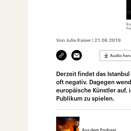
Kn
Fes
Von Julia Kaiser
|
21.06.2019
Link
Email
Audio her
kopieren/teilen
Derzeit findet das Istanbul
oft negativ. Dagegen wende
europäische Künstler auf,
Publikum zu spielen.
Aus dem Podcast