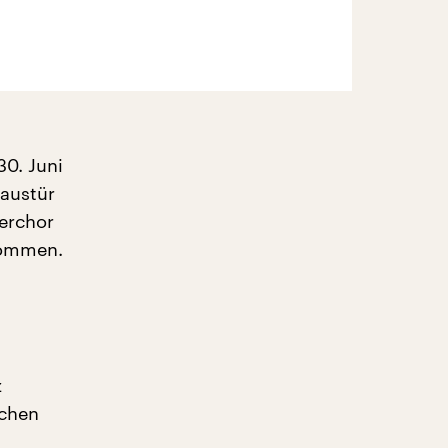
30. Juni
Haustür
erchor
nommen.
z
uchen