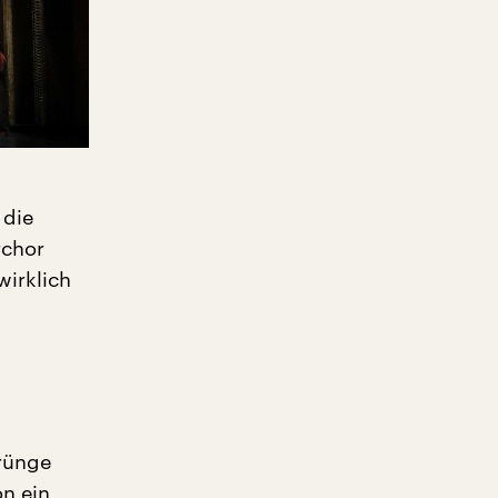
 die
rchor
wirklich
prünge
on ein