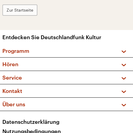
Zur Startseite
Entdecken Sie Deutschlandfunk Kultur
Programm
Vorschau und Rückschau
Hören
Sendungen und Podcasts
Livestream
Service
Musikliste
Frequenzen (UKW + DAB+)
FAQ
Kontakt
Kakadu – Das Kinderprogramm
Apps
Archiv
Hörerservice
Über uns
Newsletter
Social Media
Deutschlandradio
RSS
Datenschutzerklärung
Presse
Veranstaltungen
Nutzungsbedingungen