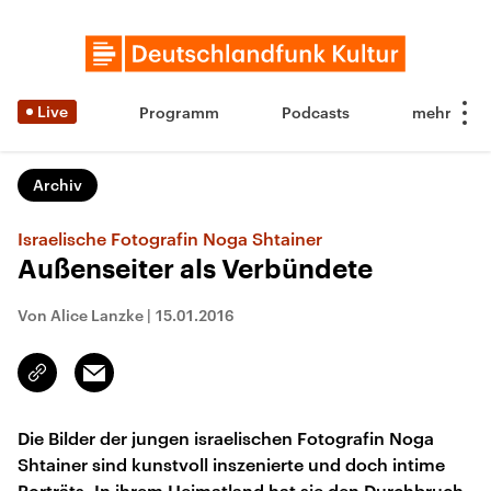
Live
Programm
Podcasts
Archiv
Israelische Fotografin Noga Shtainer
Außenseiter als Verbündete
Von Alice Lanzke
|
15.01.2016
Email
Link
kopieren/teilen
Die Bilder der jungen israelischen Fotografin Noga
Shtainer sind kunstvoll inszenierte und doch intime
Porträts. In ihrem Heimatland hat sie den Durchbruch