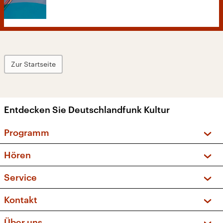
Zur Startseite
Entdecken Sie Deutschlandfunk Kultur
Programm
Vorschau und Rückschau
Hören
Sendungen und Podcasts
Livestream
Service
Musikliste
Frequenzen (UKW + DAB+)
FAQ
Kontakt
Kakadu – Das Kinderprogramm
Apps
Archiv
Hörerservice
Über uns