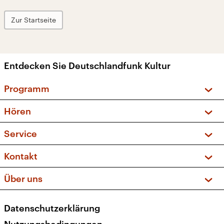
Zur Startseite
Entdecken Sie Deutschlandfunk Kultur
Programm
Vorschau und Rückschau
Hören
Sendungen und Podcasts
Livestream
Service
Musikliste
Frequenzen (UKW + DAB+)
FAQ
Kontakt
Kakadu – Das Kinderprogramm
Apps
Archiv
Hörerservice
Über uns
Newsletter
Social Media
Deutschlandradio
RSS
Datenschutzerklärung
Presse
Veranstaltungen
Nutzungsbedingungen