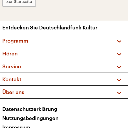
Zur Startseite
Entdecken Sie Deutschlandfunk Kultur
Programm
Vorschau und Rückschau
Hören
Sendungen und Podcasts
Livestream
Service
Musikliste
Frequenzen (UKW + DAB+)
FAQ
Kontakt
Kakadu – Das Kinderprogramm
Apps
Archiv
Hörerservice
Über uns
Newsletter
Social Media
Deutschlandradio
RSS
Datenschutzerklärung
Presse
Veranstaltungen
Nutzungsbedingungen
Karriere
Impressum