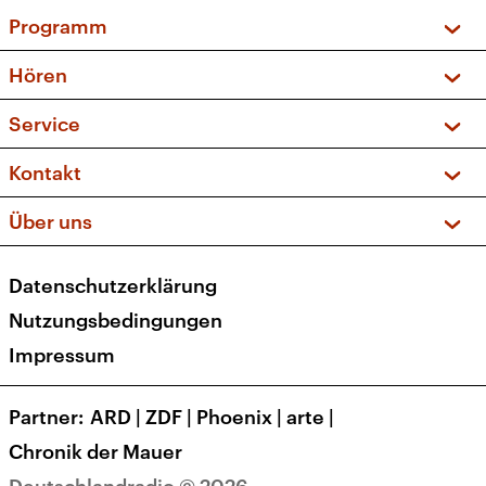
Programm
Vorschau und Rückschau
Hören
Sendungen und Podcasts
Livestream
Service
Musikliste
Frequenzen (UKW + DAB+)
FAQ
Kontakt
Kakadu – Das Kinderprogramm
Apps
Archiv
Hörerservice
Über uns
Newsletter
Social Media
Deutschlandradio
RSS
Datenschutzerklärung
Presse
Veranstaltungen
Nutzungsbedingungen
Karriere
Impressum
Transparenz
Korrekturen und Richtigstellungen
Partner
ARD
|
ZDF
|
Phoenix
|
arte
|
Barrierefreiheit
Chronik der Mauer