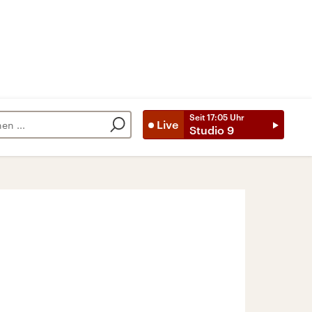
Seit
17:05
Uhr
Live
Studio 9