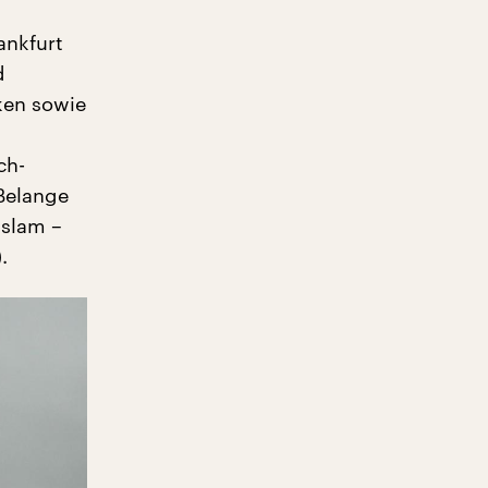
ankfurt
d
ken sowie
ch-
 Belange
Islam –
.