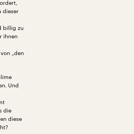
ordert,
 dieser
 billig zu
r ihnen
n von „den
slime
fen. Und
mt
s die
gen diese
cht?