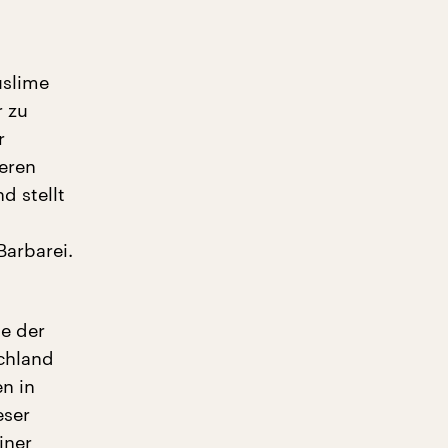
uslime
 zu
r
eren
d stellt
Barbarei.
ie der
chland
en in
eser
iner