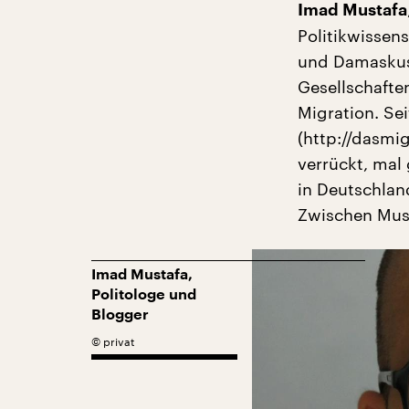
Imad Mustafa
Politikwissens
und Damaskus.
Gesellschafte
Migration. Sei
(http://dasmi
verrückt, mal
in Deutschland
Zwischen Musl
Imad Mustafa,
Politologe und
Blogger
©
privat