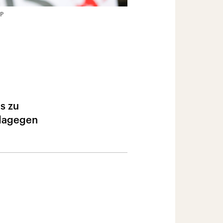
FP
s zu
 dagegen