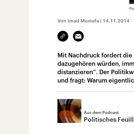
Pl
Von Imad Mustafa
|
14.11.2014
Link
Email
kopieren/teilen
Mit Nachdruck fordert die
dazugehören würden, imme
distanzieren“. Der Politi
und fragt: Warum eigentli
Aus dem Podcast
Politisches Feuil