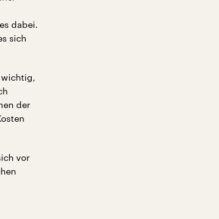
es dabei.
es sich
.
 wichtig,
ch
amen der
Kosten
sich vor
chen