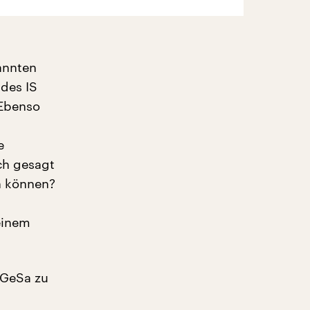
annten
 des IS
 Ebenso
e
ich gesagt
n können?
einem
oGeSa zu