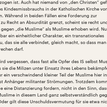
zogen ist. Auch hat niemand von „den Christen“ gef
s Kindesmissbrauchs in der Katholischen Kirche von
en. Während in beiden Fällen eine Forderung zur
zu Recht an Absurdität grenzt, scheint sie recht und
e gegen „die Muslime“ als Muslime erhoben wird. Nu
ar ein einheitlicher Charakter, ein transnationales
u, das sie alle verbindet, gleich macht, so dass ma
echen darf.
ird vergessen, dass fast alle Opfer des IS selbst Mu
s sie die Milizen unter Einsatz ihres Lebens bekämp
ur ein verschwindend kleiner Teil der Muslime hier in
ist Anhänger militanter Strömungen. Trotzdem kom
e eine Distanzierung fordern, nicht in den Sinn, das
Muslime in diesem Land ganz selbstverständlich ge
Oder gilt diese Unschuldsvermutung für sie etwa ni